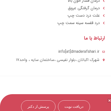
درمان فشار خون بالا
درمان گرفتگی عروق
علت درد دست چپ
درد قفسه سينه سمت چپ
تباط با ما
info[at]drnaderafshari.ir
شهرک اکباتان ،بلوار نفیسی ،ساختمان سایه ، واحد۱۷
دریافت نوبت
پرسش از دکتر