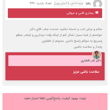
زهرا
تعداد بازدید: 447
شنبه ۲۹ آبان ۰( 4 سال پیش)
بیماری قلبی و عروقی
لام و عرض ادب و خسته نباشید خدمت جناب اقای دکتر.
واستم از شما بسیار تشکر کنم از اینکه وقت میذارین و اینقدر منظم
سریع به سوالم پاسخ دادین .ممنونم از لطفتون
ایدار و سلامت باشین
کتر نادر افشاری
سلامت باشی عزیز
جهت بهبود کیفیت پاسخ‌گویی لطفا امتیاز دهید