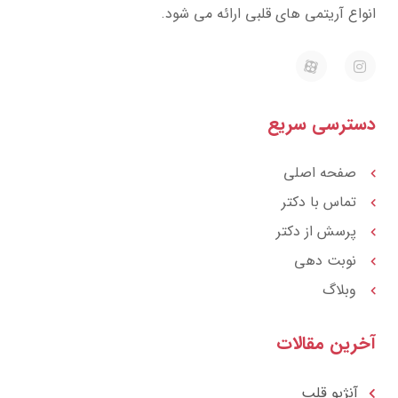
واع آریتمی های قلبی ارائه می شود.
E
I
a
n
p
s
a
t
r
a
ترسی سریع
a
g
t
r
a
m
صفحه اصلی
تماس با دکتر
پرسش از دکتر
نوبت دهی
وبلاگ
رین مقالات
آنژیو قلب