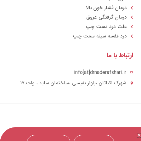
درمان فشار خون بالا
درمان گرفتگی عروق
علت درد دست چپ
درد قفسه سينه سمت چپ
تباط با ما
info[at]drnaderafshari.ir
شهرک اکباتان ،بلوار نفیسی ،ساختمان سایه ، واحد۱۷