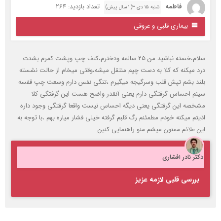
فاطمه
تعداد بازدید: 264
شنبه ۱۵ دی ۳( 1 سال پیش)
بیماری قلبی و عروقی
سلام،خسته نباشید من ۲۵ سالمه ودخترم،کتف چپ وپشت کمرم بشدت
رد میکنه که کلا به دست چپم منتقل میشه،وقتی میخام از حالت نشسته
لند بشم تپش قلب وسرگیجه میگیرم ،تنگی نفس دارم وسعت چپ قفسه
ینم احساس گرفتگی دارم یعنی آنقدر واضح هست این گرفتگی کلا
شخصه این گرفتگی یعنی دیگه احساس نیست واقعا گرفتگی وجود داره
ذیتم میکنه خودم مطمئنم رگ قلبم گرفته خیلی فشار میاره بهم ،با توجه به
ین علائم ممنون میشم منو راهنمایی کنین
کتر نادر افشاری
بررسی قلبی لازمه عزیز