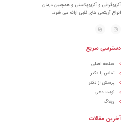
ژیوگرافی و آنژیوپلاستی و همچنین درمان
واع آریتمی های قلبی ارائه می شود.
E
I
a
n
p
s
a
t
r
a
ترسی سریع
a
g
t
r
a
m
صفحه اصلی
تماس با دکتر
پرسش از دکتر
نوبت دهی
وبلاگ
رین مقالات