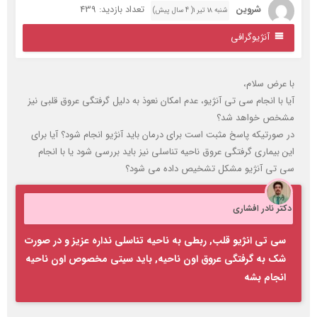
شروین
تعداد بازدید: 439
شنبه ۱۸ تیر ۱( 4 سال پیش)
آنژیوگرافی
ا عرض سلام،
یا با انجام سی تی آنژیو، عدم امکان نعوذ به دلیل گرفتگی عروق قلبی نیز
شخص خواهد شد؟
ر صورتیکه پاسخ مثبت است برای درمان باید آنژیو انجام شود؟ آیا برای
ین بیماری گرفتگی عروق ناحیه تناسلی نیز باید بررسی شود یا با انجام
ی تی آنژیو مشکل تشخیص داده می شود؟
کتر نادر افشاری
سی تی انژیو قلب, ربطی به ناحیه تناسلی نداره عزیز و در صورت
شک به گرفتگی عروق اون ناحیه, باید سیتی مخصوص اون ناحیه
انجام بشه