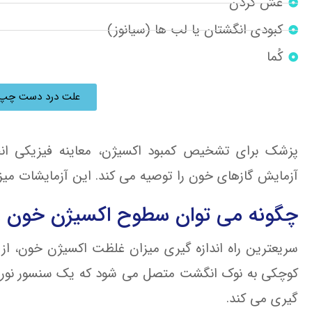
غش کردن
کبودی انگشتان یا لب ها (سیانوز)
کُما
علت درد دست چپ؟
پزشک برای تشخیص کمبود اکسیژن، معاینه فیزیکی انج
آزمایش گازهای خون را توصیه می کند. این آزمایشات میز
چگونه می توان سطوح اکسیژن خون را 
سریعترین راه اندازه گیری میزان غلظت اکسیژن خون، از
کوچکی به نوک انگشت متصل می شود که یک سنسور نوری دا
گیری می کند.