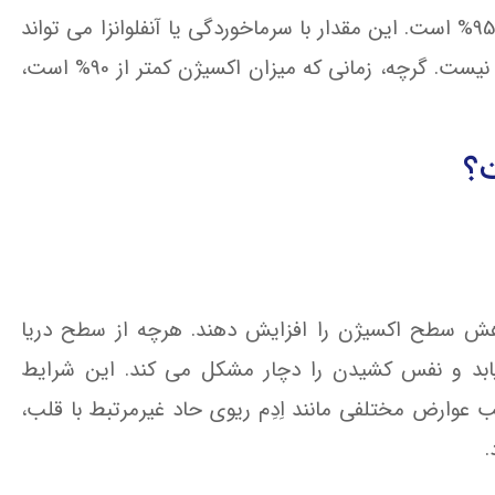
به طور کلی، سطح غلظت اکسیژن در افراد سالم، بیشتر از 95% است. این مقدار با سرماخوردگی یا آنفلوانزا می تواند
به 93% برسد. این شرایط قابل انتظار است و نگران کننده نیست. گرچه، زمانی که میزان اکسیژن کمتر از 90% است،
؟
 متر می توانند خطر کاهش سطح اکسیژن را افزایش دهند. هرچه از سطح دریا
ابد و نفس کشیدن را دچار مشکل می کند. این شرایط
 عوارض مختلفی مانند اِدِم ریوی حاد غیرمرتبط با قلب،
.