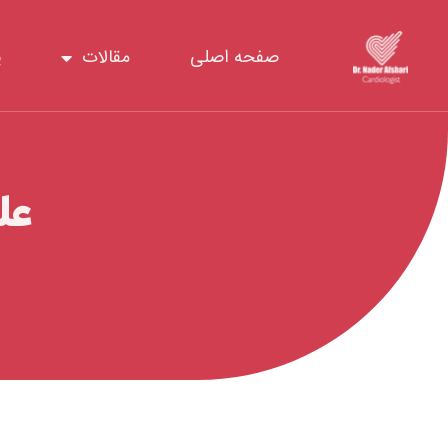
رش
ه
صفحه اصلی
مقالات
پ
حتوا
عل