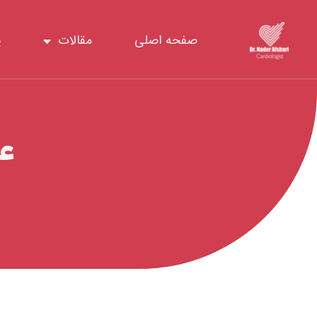
رش
ه
صفحه اصلی
مقالات
پ
حتوا
ع