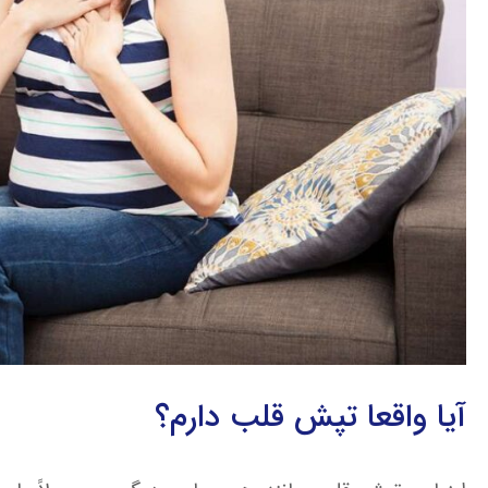
آیا واقعا تپش قلب دارم؟