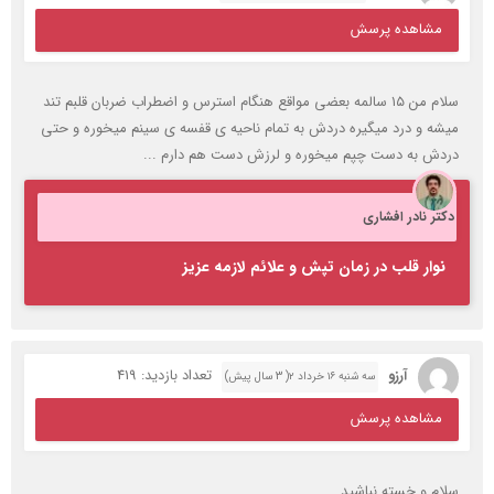
مشاهده پرسش
سلام من ۱۵ سالمه بعضی مواقع هنگام استرس و اضطراب ضربان قلبم تند
میشه و درد میگیره دردش به تمام ناحیه‌ ی قفسه‌ ی سینم میخوره و حتی
دردش به دست چپم میخوره و لرزش دست هم دارم ‌...
دکتر نادر افشاری
نوار قلب در زمان تپش و علائم لازمه عزیز
آرزو
تعداد بازدید: 419
سه شنبه ۱۶ خرداد ۲( 3 سال پیش)
مشاهده پرسش
سلام و خسته نباشید