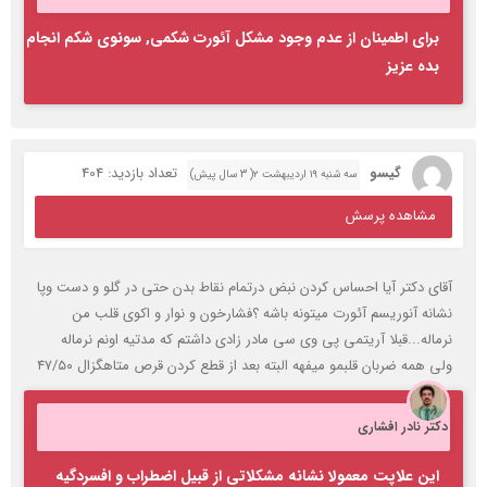
برای اطمینان از عدم وجود مشکل آئورت شکمی, سونوی شکم انجام
بده عزیز
گیسو
تعداد بازدید: 404
سه شنبه ۱۹ اردیبهشت ۲( 3 سال پیش)
مشاهده پرسش
آقای دکتر آیا احساس کردن نبض درتمام نقاط بدن حتی در گلو و دست وپا
نشانه آنوریسم آئورت میتونه باشه ؟فشارخون و نوار و اکوی قلب من
نرماله...قبلا آریتمی پی وی سی مادر زادی داشتم که مدتیه اونم نرماله
ولی همه ضربان قلبمو میفهه البته بعد از قطع کردن قرص متاهگزال ۴۷/۵۰
دکتر نادر افشاری
این علاپت معمولا نشانه مشکلاتی از قبیل اضطراب و افسردگیه