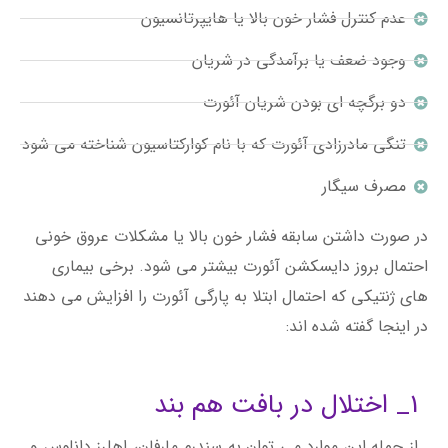
عدم کنترل فشار خون بالا یا هایپرتانسیون
وجود ضعف یا برآمدگی در شریان
دو برگچه ای بودن شریان آئورت
تنگی مادرزادی آئورت که با نام کوارکتاسیون شناخته می شود
مصرف سیگار
در صورت داشتن سابقه فشار خون بالا یا مشکلات عروق خونی
احتمال بروز دایسکشن آئورت بیشتر می شود. برخی بیماری
های ژنتیکی که احتمال ابتلا به پارگی آئورت را افزایش می دهند
در اینجا گفته شده اند:
1_ اختلال در بافت هم بند
از جمله این موارد می توان به سندرم مارفان، اهلرز دانلوس و