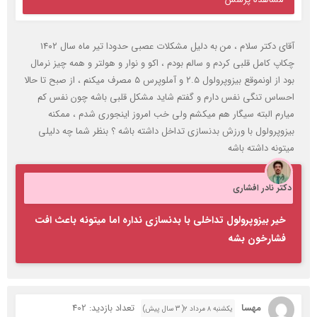
آقای دکتر سلام ، من به دلیل مشکلات عصبی حدودا تیر ماه سال ۱۴۰۲
چکاپ کامل قلبی کردم و سالم بودم ، اکو و نوار و هولتر و همه چیز نرمال
بود از اونموقع بیزوپرولول ۲.۵ و آملوپرس ۵ مصرف میکنم ، از صبح تا حالا
احساس تنگی نفس دارم و گفتم شاید مشکل قلبی باشه چون نفس کم
میارم البته سیگار هم میکشم ولی خب امروز اینجوری شدم ، ممکنه
بیزوپرولول با ورزش بدنسازی تداخل داشته باشه ؟ بنظر شما چه دلیلی
میتونه داشته باشه
دکتر نادر افشاری
خیر بیزوپرولول تداخلی با بدنسازی نداره اما میتونه باعث افت
فشارخون بشه
مهسا
تعداد بازدید: 402
یکشنبه ۸ مرداد ۲( 3 سال پیش)