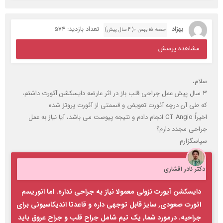
بهزاد
تعداد بازدید: 574
جمعه ۱۵ بهمن ۰( 4 سال پیش)
مشاهده پرسش
سلام،
۳ سال پیش عمل جراحی قلب باز در اثر عارضه دایسکشن آئورت داشتم،
که طی آن درچه آئورت تعویض و قسمتی از آئورت پروتز شده
اخیراً CT Angio انجام دادم و نتیجه پیوست می باشد، آیا نیاز به عمل
جراحی مجدد دارم؟
سپاسگزارم
دکتر نادر افشاری
دایسکشن آیورت نزولی معمولا نیاز به جراحی نداره. اما انوریسم
ائورت صعودی, سایز قابل توجهی داره و قاعدتا اندیکاسیونی برای
جراحیه. درمورد شما, یک تیم شامل جراح قلب و جراح عروق باید