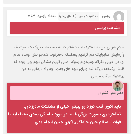
رجبی
تعداد بازدید: 553
سه شنبه ۱۹ بهمن ۰( 4 سال پیش)
مشاهده پرسش
سلام خوبی من یه دختر8ماهه داشتم که یه دفعه قلب بزرگ شد فوت شد
وآزمایش متابولیک هم گرفتیم بعداینکه دخترفوت شدجوابش اومده سالم
بودمن خیلی نگرانم ومیخوام بدونم اصلی ترین مشکل بچم چی بوده که
قلبش یکدفعه بزرگ شد وبرای بچه های بعدی چه راه درمانی به من
پیشنهاد میکنیدمرسی
دکتر نادر افشاری
باید اکوی قلب نوزاد رو ببینم. خیلی از مشکلات مادرزادی,
تظاهرشون بصورت بزرگی قلبه. در مورد حاملگی بعدی حتما باید با
فواصل منظم حین حاملگی, اکوی جنین انجام بدی