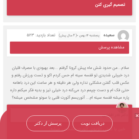
تصمیم گیری کنن
سعیده
تعداد بازدید: 523
پنجشنبه ۱۴ بهمن ۰( 4 سال پیش)
مشاهده پرسش
سلام...من حدود شش ماه پیش کرونا گرفتم ...بعد بهبودی با مصرف قلیان
درد خییلی شدیدی تو قفسه سینه ام حس کردم اکو و تست ورزش رفتم و
عکس قلب گفتن مشکلی نداره ولی هر دقیقه و هر ساعت این درد باهامه
حتی فک ام و دست چپمم درد می‌کنه درد خیلی تیز و بدیه فکر میکنم داره
پاره میشه قفسه سینه ام... آنوریسم آئورت قلبی با سونو مشخص میشه؟
دکتر نادر افشاری
دریافت نوبت
پرسش از دکتر
خیر, با سیتی انژیوی آئورت مشخص میشه.