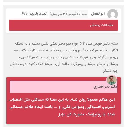
ابوالفضل
تعداد بازدید: 477
جمعه ۲۵ شهریور ۱( 3 سال پیش)
مشاهده پرسش
سلام دکتر خوبین بنده ۴ ۵ روزه یهو دچار تنگی نفس میشم و یه لحظه
انگار میخوام سرگیجه بگیرم و قلبم حس میکنم یه لحظه کار نمیکنه . بعد
یهو بر میگرده .ولی هرچند ساعت یبار تنفس برام سخت میشه ویهو
پیشانی ام داغ میشه و برمیگرده حالت اول. میشه کمک کنید بدونم‌مشکل
چیه تشکر
دکتر نادر افشاری
این علائم معمولا روان تنیه. به این معنا که مسائلی مثل اضطراب,
استرس, افسردگی, وسواس فکری و ... باعث ایجاد علائم جسمانی
شده. با روانپزشک مشورت کن عزیز