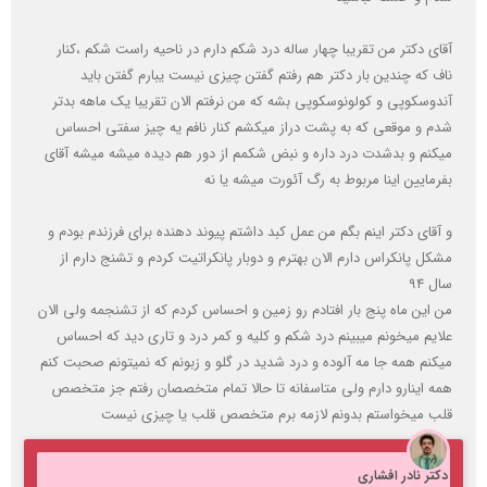
آقای دکتر من تقریبا چهار ساله درد شکم دارم در ناحیه راست شکم ،کنار
ناف که چندین بار دکتر هم رفتم گفتن چیزی نیست یبارم گفتن باید
آندوسکوپی و کولونوسکوپی بشه که من نرفتم الان تقریبا یک ماهه بدتر
شدم و موقعی که به پشت دراز میکشم کنار نافم یه چیز سفتی احساس
میکنم و بدشدت درد داره و نبض شکمم از دور هم دیده میشه میشه آقای
بفرمایین اینا مربوط به رگ آئورت میشه یا نه
و آقای دکتر اینم بگم من عمل کبد داشتم پیوند دهنده برای فرزندم بودم و
مشکل پانکراس دارم الان بهترم و دوبار پانکراتیت کردم و تشنج دارم از
سال ۹۴
من این ماه پنج بار افتادم رو زمین و احساس کردم که از تشنجمه ولی الان
علایم میخونم میبینم درد شکم و کلیه و کمر درد و تاری دید که احساس
میکنم همه جا مه آلوده و درد شدید در گلو و زبونم که نمیتونم صحبت کنم
همه اینارو دارم ولی متاسفانه تا حالا تمام متخصصان رفتم جز متخصص
قلب میخواستم بدونم لازمه برم متخصص قلب یا چیزی نیست
دکتر نادر افشاری