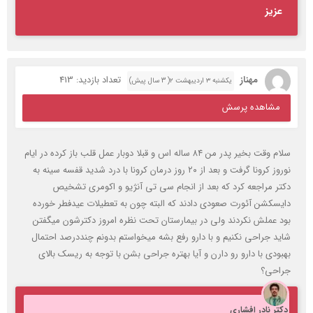
عزیز
مهناز
تعداد بازدید: 413
یکشنبه ۳ اردیبهشت ۲( 3 سال پیش)
مشاهده پرسش
سلام وقت بخیر پدر من ۸۴ ساله اس و قبلا دوبار عمل قلب باز کرده در ایام
نوروز کرونا گرفت و بعد از ۲۰ روز درمان کرونا با درد شدید قفسه سینه به
دکتر مراجعه کرد که بعد از انجام سی تی آنژیو و اکومری تشخیص
دایسکشن آئورت صعودی دادند که البته چون به تعطیلات عیدفطر خورده
بود عملش نکردند ولی در بیمارستان تحت نظره امروز دکترشون میگفتن
شاید جراحی نکنیم و با دارو رفع بشه میخواستم بدونم چنددرصد احتمال
بهبودی با دارو رو دارن و آیا بهتره جراحی بشن با توجه به ریسک بالای
جراحی؟
دکتر نادر افشاری