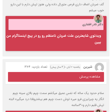
گف ضربان اضاف داری قرص متورال داده ولی هنوز تپش دارم با این دارو
خوب میشم
دکتر نادر افشاری
ویدئوی شایعترین علت ضربان نامنظم رو رو در پیج اینستاگرام من
ببین
شیرین
تعداد بازدید: 364
یکشنبه ۲ آبان ۰( 4 سال پیش)
مشاهده پرسش
سلام حدود یک ساله که نفس عمیق میکشم سمت چپم بالای سینه چپم
انگار یه چیزتیزی فرو میره توش دست چپم هم بیشتروقتا درد میگیره البته
تپش قلبم دارم و30سالمه