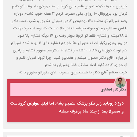
کورتون مصرف کردم ضربان قلبم حین کرونا و بعد بهبودی بالا رفته اکو دادم
نرمال بود پرپرونال ۱۰ روزی یکی مصرف کردم ۳ عفته خوب نشدم دوباره
رفتم ضربانم تو مطب ۱۲۰ بودعوض کردن متورال ۵۰ روز و شب نصف دادن
با اس سیتالوپرام.تو خونه ضربانم اینقدر بالا نیست که تومطب بود نهایت
تا ۹۸میشه و فشارم فقط تو کرونا دوبار رفت رو ۱۴ دیگه فشارم بالا نبود.
دو روز روزی یکبار نصف متورال ۵۰ خوردم فشارم ۱۰ یا ۱۱ رو ۸ شده ضربانم
هم نوبت دوزبعدی ۸۵ تا ۹۰شده و فشار ۱۰ میترسم بخورم فشارم و پایین
تر بیاره .اقای دکتر ممنون میشم راهنمایی کنید .چرا کرونا ضربان قلبم و
اینجوری کرده ؟قبلا اصلا مشکل فشاروضربلن نداشتم .
خوب میشم آقای دکتر یا همینجوری میمونه .الان متورالو بخورم یا نه .
دکتر نادر افشاری
دوز داروباید زیر نظر پزشک تنظیم بشه. اما اینها عوارض کروناست
و معمولا بعد از چند ماه برطرف میشه