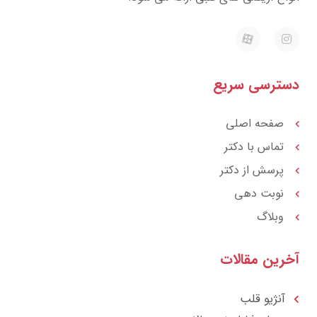
E
I
a
n
p
s
a
t
r
a
دسترسی سریع
a
g
t
r
a
m
صفحه اصلی
تماس با دکتر
پرسش از دکتر
نوبت دهی
وبلاگ
آخرین مقالات
آنژیو قلب