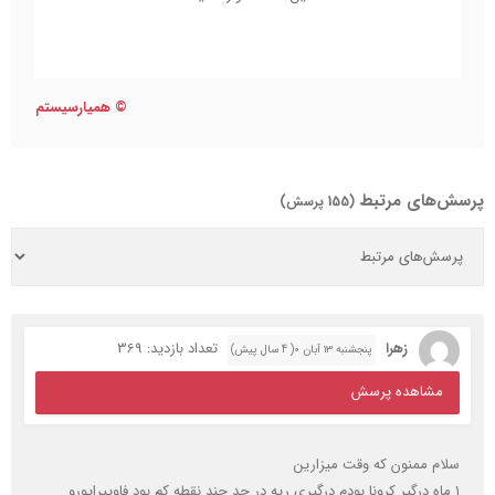
©
همیارسیستم
پرسش‌های مرتبط
(155 پرسش)
زهرا
تعداد بازدید: 369
پنجشنبه ۱۳ آبان ۰( 4 سال پیش)
مشاهده پرسش
سلام ممنون که وقت میزارین
۱ ماه درگیر کرونا بودم درگیری ریه در حد چند نقطه کم بود فاویپرایورو