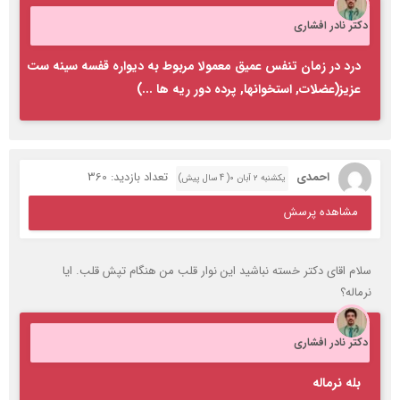
دکتر نادر افشاری
درد در زمان تنفس عمیق معمولا مربوط به دیواره قفسه سینه ست
عزیز(عضلات, استخوانها, پرده دور ریه ها ...)
احمدی
تعداد بازدید: 360
یکشنبه ۲ آبان ۰( 4 سال پیش)
مشاهده پرسش
سلام اقای دکتر خسته نباشید این نوار قلب من هنگام تپش قلب. ایا
نرماله؟
دکتر نادر افشاری
بله نرماله