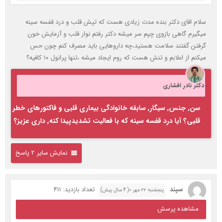
سلام اقای دکتر بنده مدت زیادی هست که تپش قلب و درد قفسه سینه
میگیرم گاهی بازوی چپم سر میشه دکتر رفتم نوار قلب و آزمایش خون
گرفتن گفتند سلامت هستید،چه داروهایی باید مصرف کنم چون حس
میکنم از اعلابم و تنش هست که روم ایجاد میشه ،تنها پرانول ۱۰ کافیه؟
دکتر نادر افشاری
سن, جنس, سیگار, سابقه خانوادگی بیماری قلبی و فاکتورهای خطر
قلبی؟ آیا درد قفسه سینه که با فعالیت تشدیدپیدا کنه, داری عزیز؟
نمایش سایر 2 پاسخ
سپند
تعداد بازدید: 411
پنجشنبه ۲۲ مهر ۰( 4 سال پیش)
مشاهده پرسش