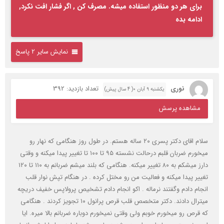
برای هر دو منظور استفاده میشه. مصرف کن , اگر فشار افت نکرد,
ادامه بده
نمایش سایر 2 پاسخ
نوری
تعداد بازدید: 392
یکشنبه ۹ آبان ۰( 4 سال پیش)
مشاهده پرسش
سلام اقای دکتر پسری ۲۰ ساله هستم. در طول روز هنگامی که نهار رو
میخورم ضربان قلبم درحالت نشسته ۹۵ تا ۱۰۰ تا تغییر پیدا میکنه و وقتی
دارز میشکم به ۸۰ تغییر میکنه. هنگامی که بلند میشم ضربانم به ۱۱۰ تا ۱۲۰
تغییر پیدا میکنه و فعالیت من رو مختل کرده . در هنگام تپش نوار قلب
انجام دادم وگفتند نرماله . اکو انجام دادم تشخیص پرولاپس خفیف دریچه
میترال دادند. دکتر متخصص قلب قرص پرانول ۱۰ تجویز کردند . هنگامی
که قرص رو میخورم خوبم ولی وقتی نمیخورم دوباره ضربانم بالا میره. ایا