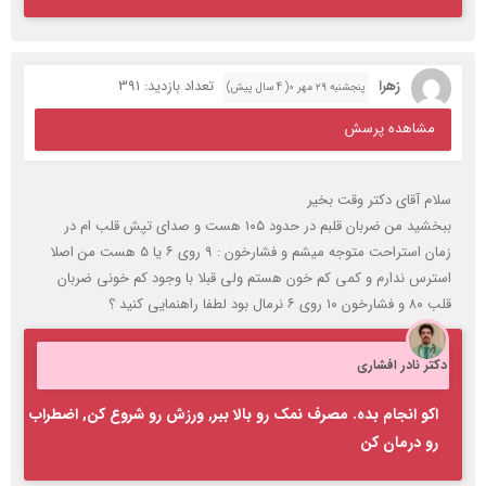
زهرا
تعداد بازدید: 391
پنجشنبه ۲۹ مهر ۰( 4 سال پیش)
مشاهده پرسش
سلام آقای دکتر وقت بخیر
ببخشید من ضربان قلبم در حدود ۱۰۵ هست و صدای تپش قلب ام در
زمان استراحت متوجه میشم و فشارخون : ۹ روی ۶ یا ۵ هست من اصلا
استرس ندارم و کمی کم خون هستم ولی قبلا با وجود کم خونی ضربان
قلب ۸۰ و فشارخون ۱۰ روی ۶ نرمال بود لطفا راهنمایی کنید ؟
دکتر نادر افشاری
اکو انجام بده. مصرف نمک رو بالا ببر, ورزش رو شروع کن, اضطراب
رو درمان کن