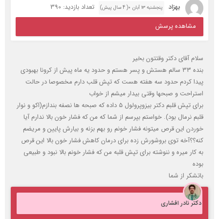
بهزاد
تعداد بازدید: 390
پنجشنبه ۱۳ آبان ۰( 4 سال پیش)
مشاهده پرسش
سلام آقای دکتر وقتتون بخیر
بنده ۳۳ سالم هستش و پسر هستم و حدود یه ماه پیش از کرونا بهبودی
پیدا کردم حدود سه هفته هست که تپش قلب دارم مخصوصا در حالت
استراحت و صبحها وقتی بیدار میشم از خواب
برای تپش قلبم دکتر بیزوپرولول ۵ داده که صبحه ها نصفه بندازم(اکو و نوار
قلبم نرمال بود). خواستم بپرسم از شما که من که فشار خون بالا ندارم آیا
خوردن این قرص میتونه فشار خونم رو بهم بزنه و بیارش پایین و مریضم
کنه؟؟آخه توی بروشورش زده برای درمان کاهش فشار خون بالا این قرص
به کار میره و ننوشته برای تپش قلبه من که فشار خونم بالا نبود و طبیعی
بوده
باتشکر از شما
دکتر نادر افشاری