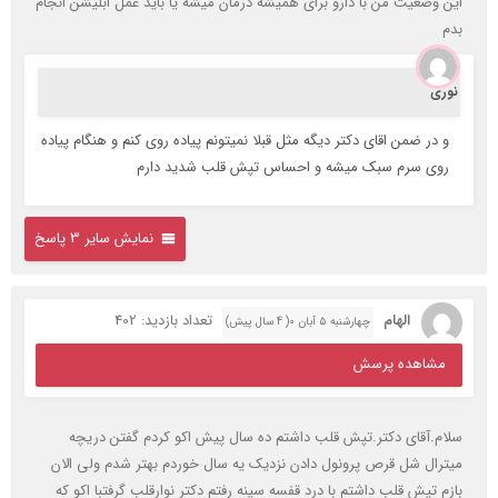
این وضعیت من با دارو برای همیشه درمان میشه یا باید عمل ابلیشن انجام
بدم
نوری
و در ضمن اقای دکتر دیگه مثل قبلا نمیتونم پیاده روی کنم و هنگام پیاده
روی سرم سبک میشه و احساس تپش قلب شدید دارم
نمایش سایر 3 پاسخ
الهام
تعداد بازدید: 402
چهارشنبه ۵ آبان ۰( 4 سال پیش)
مشاهده پرسش
سلام.آقای دکتر.تپش قلب داشتم ده سال پیش اکو کردم گفتن دریچه
میترال شل قرص پرونول دادن نزدیک یه سال خوردم بهتر شدم ولی الان
بازم تپش قلب داشتم با درد قفسه سینه رفتم دکتر نوارقلب گرفتبا اکو که