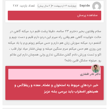
Sepide
تعداد بازدید: 287
چهارشنبه ۲۶ اردیبهشت ۳( 2 سال پیش)
مشاهده پرسش
سلام وقتتون بخیر دخترم ۲۳ سالمه، دقیقا پشت قلبم درد میکنه گاهی در
حالت خوابیده گاهی هم وقتی راه میرم این دردو دارم قلبم و دست چپم و
کتفمم درد میکنه سوزش زبان هم دارم و حس میکنم زبونم ورم یا باد میکنه
چن روزی هم حس میکنم سرم سنگین میشه و بهش فشار میاد نوار قلب ،
اکو و تست ورزش دادم گفتن مشکلی نداری ولی همچنان دارم این علائم
رو..میتونه مشکل قلبی باشه؟
دکتر نادر افشاری
خیر. دردهای مربوط به استخوان و عضله, معده و ریفلاکس و
همینطور اضطراب باید بررسی بشه عزیز