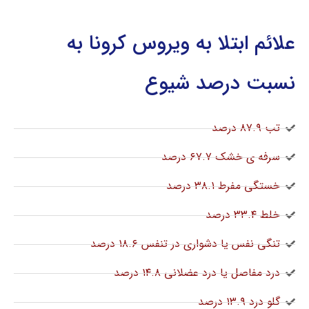
علائم ابتلا به ویروس کرونا به
نسبت درصد شیوع
تب ۸۷.۹ درصد
سرفه ی خشک ۶۷.۷ درصد
خستگی مفرط ۳۸.۱ درصد
خلط ۳۳.۴ درصد
تنگی نفس یا دشواری در تنفس ۱۸.۶ درصد
درد مفاصل یا درد عضلانی ۱۴.۸ درصد
گلو درد ۱۳.۹ درصد