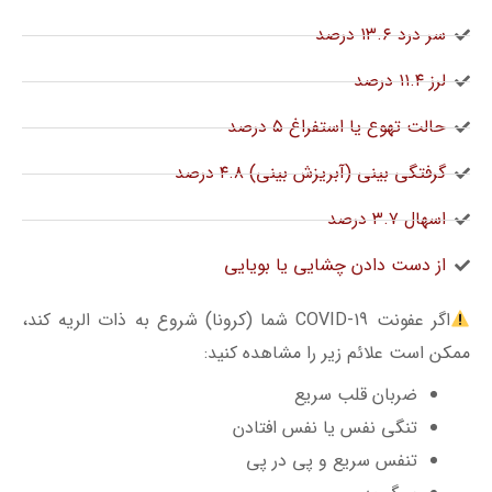
سر درد ۱۳.۶ درصد
لرز ۱۱.۴ درصد
حالت تهوع یا استفراغ ۵ درصد
گرفتگی بینی (آبریزش بینی) ۴.۸ درصد
اسهال ۳.۷ درصد
از دست دادن چشایی یا بویایی
اگر عفونت COVID-19 شما (کرونا) شروع به ذات الریه کند،
ممکن است علائم زیر را مشاهده کنید:
ضربان قلب سریع
تنگی نفس یا نفس افتادن
تنفس سریع و پی در پی