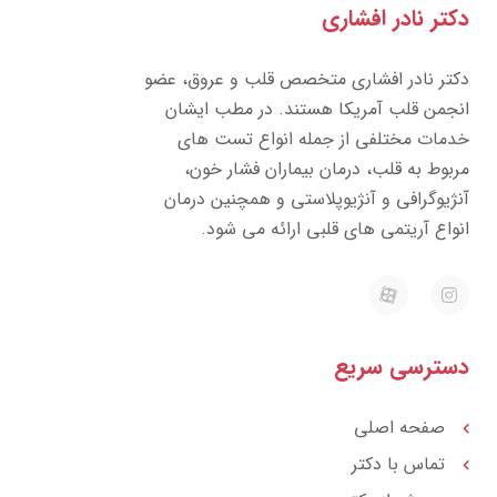
دکتر نادر افشاری
دکتر نادر افشاری متخصص قلب و عروق، عضو
انجمن قلب آمریکا هستند. در مطب ایشان
خدمات مختلفی از جمله انواع تست های
مربوط به قلب، درمان بیماران فشار خون،
آنژیوگرافی و آنژیوپلاستی و همچنین درمان
انواع آریتمی های قلبی ارائه می شود.
E
I
a
n
p
s
a
t
r
a
دسترسی سریع
a
g
t
r
a
m
صفحه اصلی
تماس با دکتر