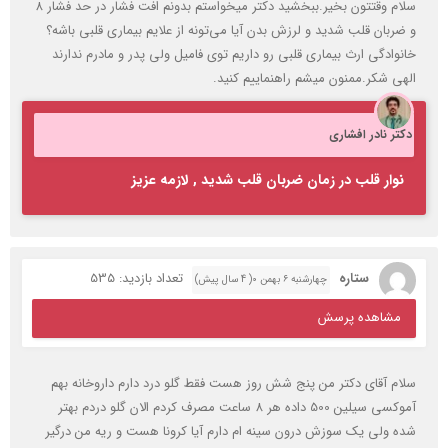
سلام وقتتون بخیر.ببخشید دکتر میخواستم بدونم افت فشار در حد فشار ۸
و ضربان قلب شدید و لرزش بدن آیا می‌تونه از علایم بیماری قلبی باشه؟
خانوادگی ارث بیماری قلبی رو داریم توی فامیل ولی پدر و مادرم ندارند
الهی شکر.ممنون میشم راهنماییم کنید.
دکتر نادر افشاری
نوار قلب در زمان ضربان قلب شدید , لازمه عزیز
ستاره
تعداد بازدید: 535
چهارشنبه ۶ بهمن ۰( 4 سال پیش)
مشاهده پرسش
سلام آقای دکتر من پنج شش روز هست فقط گلو درد دارم داروخانه بهم
آموکسی سیلین 500 داده هر 8 ساعت مصرف کردم الان گلو دردم بهتر
شده ولی یک سوزش درون سینه ام دارم آیا کرونا هست و ریه من درگیر