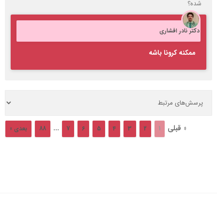
شده؟
دکتر نادر افشاری
ممکنه کرونا باشه
« قبلی
...
1
2
3
4
5
6
7
88
بعدی »