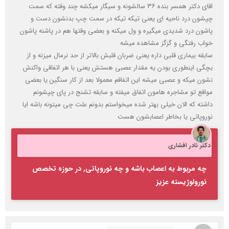
اقای دکتر همسر بنده ۳۶ سالشونه و سیگار میکشه چند وقته که سمت
چپشون درد ناحیه ای یعنی تیکه تیکه در سمت چپ بدنشون دست و
پاشون درد شدیدی میگیره و ول میکنه و بعضی وقتها هم در پاشنه پاشون
خواب رفتگی و گزگز مشاهده میشه
سابقه بیماری قلبی داره یعنی ضربان قلبش بالاتر از حد نرمال میزنه و از
بچگی اینطوری بودن یه مقدار عصبی هستش یعنی با هر اتفاقی واکنش
نشون میکه و عصبی میشه این اتفاقم معمولا بعد از کار سنگین یا بعضی
مواقع تو مشاجره هامون اتفاق میفته و سابقه تشنج در پای چپشونم
داشته که الان خیلی بهتر شده میخواستم بدونم علت چی میتونه باشه ایا
نوروپاتی یا بخاطر اعصابشون هست
دکتر نادر افشاری
چه مربوط به اعصاب باشه و چه نوروپاتی, در حوزه تخصص
نورولوژیسته عزیز