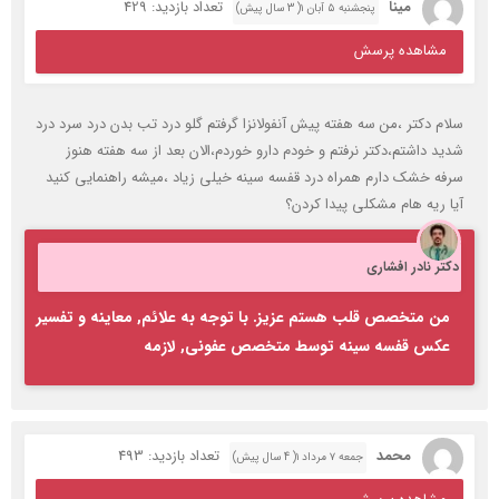
مینا
تعداد بازدید: 429
پنجشنبه ۵ آبان ۱( 3 سال پیش)
مشاهده پرسش
سلام دکتر ،من سه هفته پیش آنفولانزا گرفتم گلو درد تب بدن درد سرد درد
شدید داشتم،دکتر نرفتم و خودم دارو خوردم،الان بعد از سه هفته هنوز
سرفه خشک دارم همراه درد قفسه سینه خیلی زیاد ،میشه راهنمایی کنید
آیا ریه هام مشکلی پیدا کردن؟
دکتر نادر افشاری
من متخصص قلب هستم عزیز. با توجه به علائم, معاینه و تفسیر
عکس قفسه سینه توسط متخصص عفونی, لازمه
محمد
تعداد بازدید: 493
جمعه ۷ مرداد ۱( 4 سال پیش)