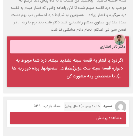
سلام خسته نباشید . ببخشید من هشت یا نه ماه پیش دلتا گرفتم که
موجب به درد قفسه سینم شده تا الان باهامه وقتی که فشار میدم به قفسه
درد میگیره و فشار زیاده .. همچنین تو شرایط درد احساس تب بهم دست
میده مقداری ممنون میشم راهنمایی کنید دکتر قلب باید برم یا ریه .. در
ضمن سی تی اسکنم انجام دادم مشکلی نداشت
دکتر نادر افشاری
اگر درد با فشار به قفسه سینه تشدید میشه, درد شما مربوط به
دیواره قفسه سینه ست عزیز(عضلات, استخوانها, پرده دور ریه ها
...). با متخصص ریه مشورت کن
سمیه
تعداد بازدید: 539
شنبه ۹ بهمن ۰( 4 سال پیش)
مشاهده پرسش