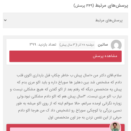
پرسش‌های مرتبط
(349 پرسش)
ساتین
تعداد بازدید: 399
دوشنبه ۲۸ آذر ۱( 3 سال پیش)
مشاهده پرسش
سلام،اقای دکتر من ۱۰سال پیش ب خاطر چکاپ قبل بارداری اکوی قلب
دادم که مشخص شد بین دهلیز ها سوراخ داره و باید اکو مری بدم که
پیش یه متخصص دیگه که رفتم بعد از اکو گفتن که هیچ مشکلی نیست و
نیاز ب اکو مری نیست، ۳سال پیش هم که اکو دادم مشکلی نبود،ولی
زوباره نگرانی اومده سراغم، حالا سوالم اینه که از روی اکو میشه به طور
نسبی بزرگی یا کوچکی سوراخ رو تشخیص داد ک من هرجا اکو دادم
حرفی از این نقص نزدن به جز اون متخصص اول