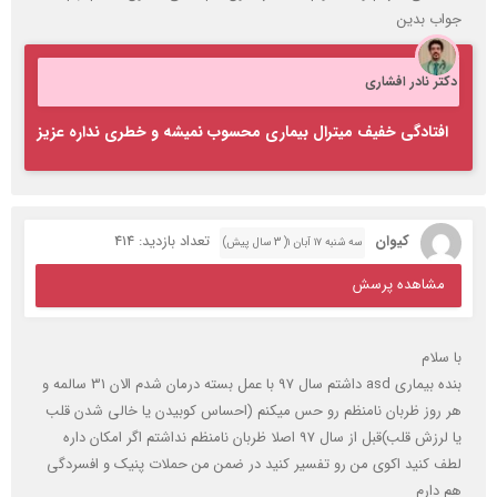
جواب بدین
دکتر نادر افشاری
افتادگی خفیف میترال بیماری محسوب نمیشه و خطری نداره عزیز
کیوان
تعداد بازدید: 414
سه شنبه ۱۷ آبان ۱( 3 سال پیش)
مشاهده پرسش
با سلام
بنده بیماری asd داشتم سال 97 با عمل بسته درمان شدم الان 31 سالمه و
هر روز ظربان نامنظم رو حس میکنم (احساس کوبیدن یا خالی شدن قلب
یا لرزش قلب)قبل از سال 97 اصلا ظربان نامنظم نداشتم اگر امکان داره
لطف کنید اکوی من رو تفسیر کنید در ضمن من حملات پنیک و افسردگی
هم دارم