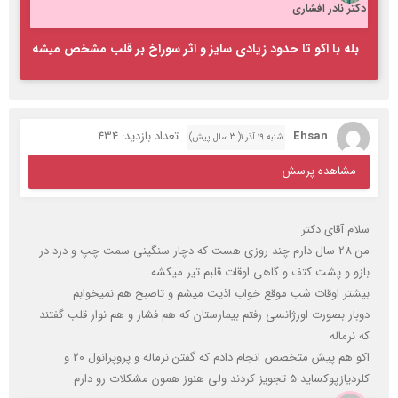
دکتر نادر افشاری
بله با اکو تا حدود زیادی سایز و اثر سوراخ بر قلب مشخص میشه
Ehsan
تعداد بازدید: 434
شنبه ۱۹ آذر ۱( 3 سال پیش)
مشاهده پرسش
سلام آقای دکتر
من 28 سال دارم چند روزی هست که دچار سنگینی سمت چپ و درد در
بازو و پشت کتف و گاهی اوقات قلبم تیر میکشه
بیشتر اوقات شب موقع خواب اذیت میشم و تاصبح هم نمیخوابم
دوبار بصورت اورژانسی رفتم بیمارستان که هم فشار و هم نوار قلب گفتند
که نرماله
اکو هم پیش متخصص انجام دادم که گفتن نرماله و پروپرانول 20 و
کلردیازپوکساید 5 تجویز کردند ولی هنوز همون مشکلات رو دارم