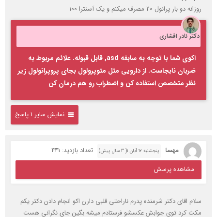
روزانه دو بار پرانول 20 مصرف میکنم و یک آسنترا 100
دکتر نادر افشاری
اکوی شما با توجه به سابقه asd, قابل قبوله. علائم مربوط به
ضربان نابجاست. از دارویی مثل متوپرولول بجای پروپرانولول زیر
نظر متخصص استفاده کن و اضطراب رو هم درمان کن
نمایش سایر 1 پاسخ
مهسا
تعداد بازدید: 441
پنجشنبه ۱۲ آبان ۱( 3 سال پیش)
مشاهده پرسش
سلام اقای دکتر شرمنده پدرم ناراحتی قلبی دارن اکو انجام دادن دکتر یکم
مکث کرد توی جوابش عکسشو فرستادم میشه بگین جای نگرانی هست