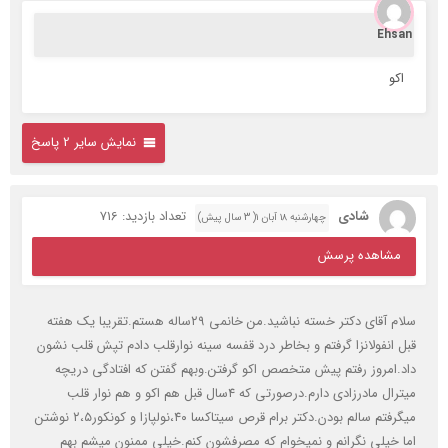
Ehsan
اکو
نمایش سایر 2 پاسخ
شادی
تعداد بازدید: 716
چهارشنبه ۱۸ آبان ۱( 3 سال پیش)
مشاهده پرسش
سلام آقای دکتر خسته نباشید.من خانمی ۲۹ساله هستم.تقریبا یک هفته
قبل انفولانزا گرفتم و بخاطر درد قفسه سینه نوارقلب دادم تپش قلب نشون
داد.امروز رفتم پیش متخصص اکو گرفتن.وبهم گفتن که افتادگی دریچه
میترال مادرزادی دارم.درصورتی که ۴سال قبل هم اکو و هم نوار قلب
میگرفتم سالم بودن.دکتر برام قرص سیتاکسا ۴۰،نولپازا و کونکور۲،۵ نوشتن
اما خیلی نگرانم و نمیخوام که مصرفشون کنم.خیلی ممنون میشم بهم