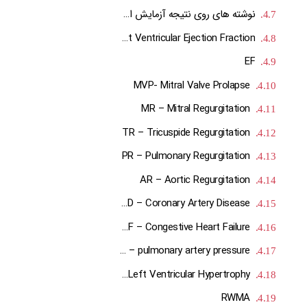
نوشته های روی نتیجه آزمایش اکو به چه معنا هستند؟
LVEF – Left Ventricular Ejection Fraction
EF
MVP- Mitral Valve Prolapse
MR – Mitral Regurgitation
TR – Tricuspide Regurgitation
PR – Pulmonary Regurgitation
AR – Aortic Regurgitation
CAD – Coronary Artery Disease
CHF – Congestive Heart Failure
PAP – pulmonary artery pressure
LVH – Left Ventricular Hypertrophy
RWMA